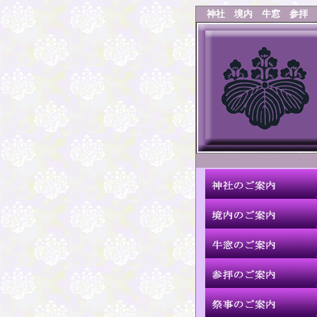
神社
境内
牛窓
参拝