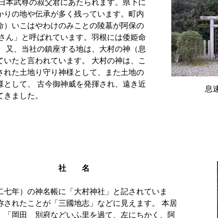
 日本武尊の叔父君にあたられます。県下に
かりの地や伝承が多く残っています。町内
命）いこはやわけのみことの陵墓が阿保の
王さん」と呼ばれています。羽根には倭姫命
。 又、当社の鎮座する地は、大村の神（息
ていたと言われています。 大村の神は、こ
された土地り守り神様として、また土地の
様として、 古今御神威を発揮され、遠き近
息
てきました。
 名
二七年）の神名帳に「大村神社」と記されていま
称されたことが「三國地志」などに見えます。 本居
、「岡田 別府などいふ里を過て、左にちかく、阿