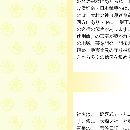
姫命の弟君にあたられ、
は倭姫命・日本武尊のゆ
には、大村の神（息速別
西方にありヽ 俗に「親
の巡行の伝承があります
速別命）の宮室が築かれ
の地域一帯を開発・開拓
鎮め・地震除災の守り神
きから多くの信仰を集め
社
社名は、「延喜式」（九
す。俗に「大森ノ社」と
宣長の 「菅笠日記」に