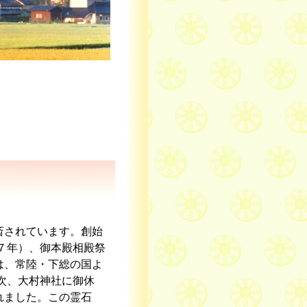
斎されています。創始
７年）、御本殿相殿祭
は、常陸・下総の国よ
次、大村神社に御休
れました。この霊石