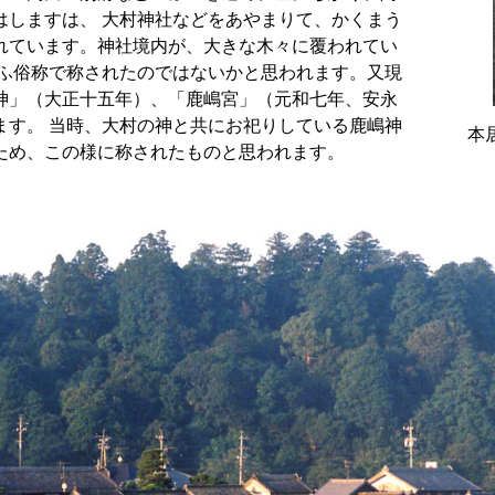
はしますは、 大村神社などをあやまりて、かくまう
れています。神社境内が、大きな木々に覆われてい
いふ俗称で称されたのではないかと思われます。又現
神」（大正十五年）、「鹿嶋宮」（元和七年、安永
ます。 当時、大村の神と共にお祀りしている鹿嶋神
本
ため、この様に称されたものと思われます。