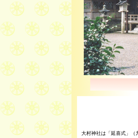
神社
大村神社は「延喜式」（