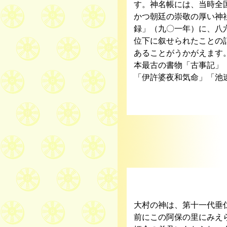
す。神名帳には、当時全
かつ朝廷の崇敬の厚い神
録」（九〇一年）に、八
位下に叙せられたことの
あることがうかがえます
本最古の書物「古事記」
「伊許婆夜和気命」「池
大村
大村の神は、第十一代垂
前にこの阿保の里にみえ