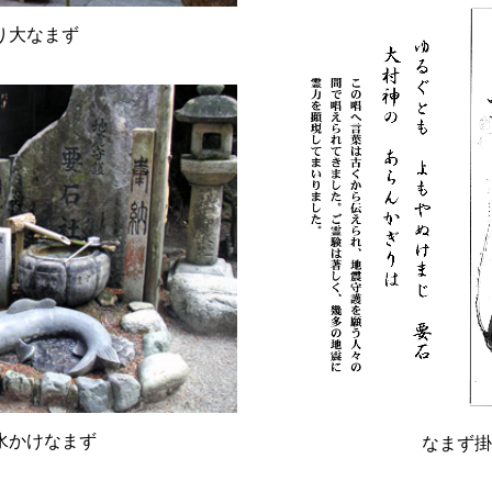
り大なまず
水かけなまず
なまず掛