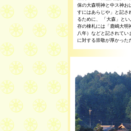
保の大森明神と中ス神お
すにはあらじや」と記さ
るために、 「大森」と
存の棟札には「鹿嶋大明
八年）などと記されてい
に対する崇敬が厚かった