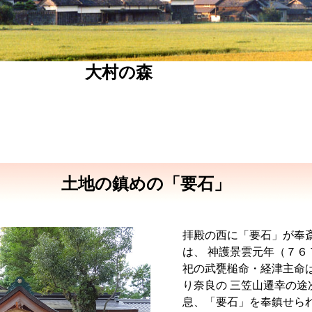
大村の森
土地の鎮めの「要石」
拝殿の西に「要石」が奉
は、 神護景雲元年（７６
祀の武甕槌命・経津主命
り奈良の 三笠山遷幸の途
息、「要石」を奉鎮せら