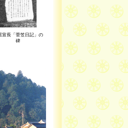
居宣長「菅笠日記」の
碑