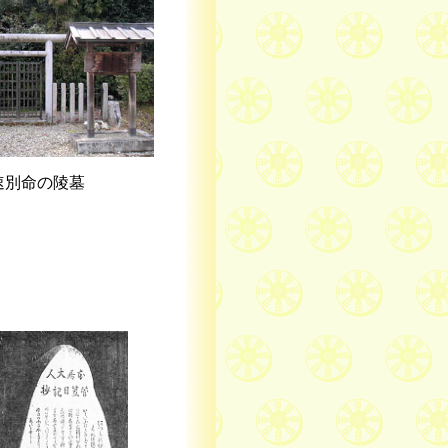
速別命の陵墓