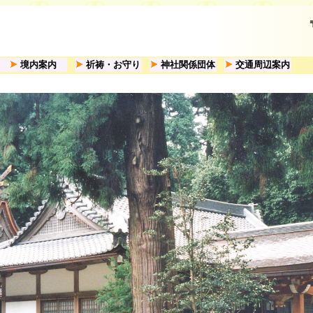
境内案内
祈祷・お守り
神社関係団体
交通周辺案内
7