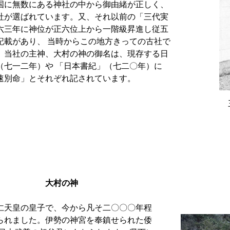
国に無数にある神社の中から御由緒が正しく、
社が選ばれています。又、それ以前の「三代実
六三年に神位が正六位上から一階級昇進し従五
記載があり、 当時からこの地方きっての古社で
。当社の主神、大村の神の御名は、現存する日
（七一二年）や 「日本書紀」（七二〇年）に
速別命」とそれぞれ記されています。
の神
仁天皇の皇子で、今から凡そ二〇〇〇年程
られました。伊勢の神宮を奉鎮せられた倭