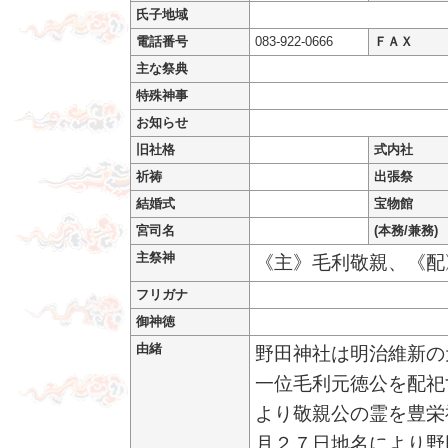
氏子地域
電話番号
083-922-0666
ＦＡＸ
主な祭典
特殊神事
お知らせ
旧社格
式内社
祈祷
出張祭
結婚式
宝物館
宮司名
(本務/兼務)
主祭神
《主》毛利敬親、《配
フリガナ
御神徳
由緒
野田神社は明治維新の
一位毛利元徳公を配祀
より敬親公の霊を豊栄
月２７日地名により野