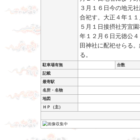
３月１６日今の地元社
合祀す。大正４年１１
５月１日接摂社芳宜園
年１２月６日元徳公４
田神社に配祀せらる。
る。
駐車場有無
台数
記載
最寄駅
名所・名物
地図
ＨＰ（主）
御