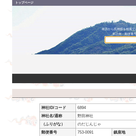
トップページ
単語から氏神様を検索でき
単語例：郵便番号
神社ID/コード
6894
神社名/通称
野田神社
（ふりがな）
のだじんじゃ
郵便番号
753-0091
鎮座地