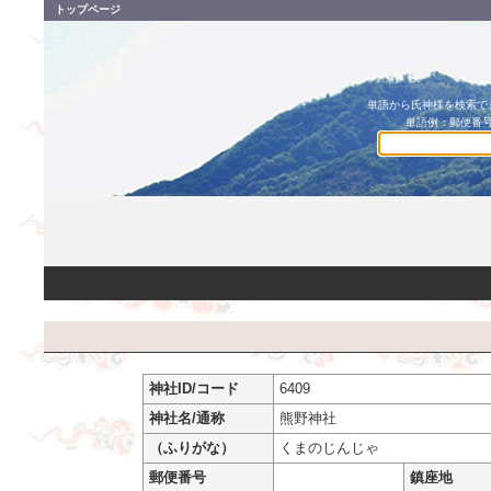
トップページ
単語から氏神様を検索でき
単語例：郵便番号
神社ID/コード
6409
神社名/通称
熊野神社
（ふりがな）
くまのじんじゃ
郵便番号
鎮座地