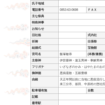
氏子地域
電話番号
0853-63-0698
ＦＡＸ
主な祭典
特殊神事
お知らせ
旧社格
式内社
祈祷
出張祭
結婚式
宝物館
宮司名
飯塚敏恭
(本務/兼務)
主祭神
伊弉册神・速玉男神・事解男神
フリガナ
いざなぎのかみ・はやたまのお
御神徳
悪病退散・五穀豊穣
由緒
天正年間以前に当地に悪疫流行
来三分市、坂田、中原村の惣社
駐車場有無
台数
記載
最寄駅