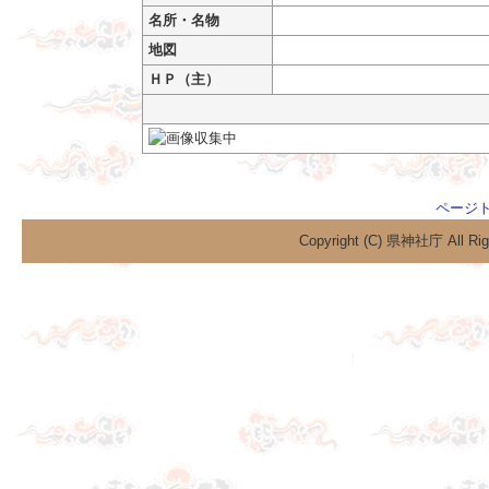
名所・名物
地図
ＨＰ（主）
御
ページ
Copyright (C) 県神社庁 All Rig