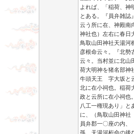
よれば、「稲荷、神
とある。『員弁雑誌
云う所に在、神殿南
神社也）左右に春日
鳥取山田神社天湯河
彦根命云々。『北勢
云々。当村並に北山
荷大明神を猪名部神
牛頭天王 字大坂と
北に在小祠也。稲荷
政と云所に在小祠也
八工一権現あり」と
に、（鳥取山田神社
員弁郡一〇座の内、
孫、天湯河桁命の後