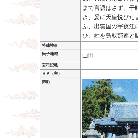
まで言語はさず、干
き、爰に天皇悦びた
ふ、出雲国の宇夜江
ひ、姓を鳥取部連と
特殊神事
氏子地域
山田
宮司記載
ＨＰ（主）
御影