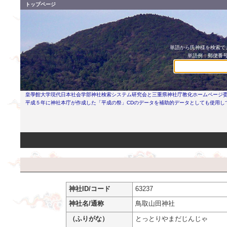
トップページ
単語から氏神様を検索でき
単語例：郵便番号
皇學館大学現代日本社会学部神社検索システム研究会と三重県神社庁教化ホームページ
平成５年に神社本庁が作成した「平成の祭」CDのデータを補助的データとしても使用し
神社ID/コード
63237
神社名/通称
鳥取山田神社
（ふりがな）
とっとりやまだじんじゃ