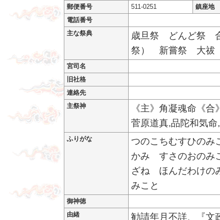
郵便番号
511-0251
鎮座地
電話番号
主な祭典
歳旦祭 どんど祭 
祭） 新嘗祭 大祓
宮司名
旧社格
連絡先
主祭神
《主》角凝魂命《合》
菅原道真,品陀和気命,
ふりがな
つのこちむすひのみ
かみ すさのおのみ
ざね ほんだわけの
みこと
御神徳
由緒
勧請年月不詳、『文