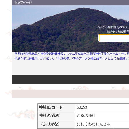
トップページ
単語から氏神様を検索でき
単語例：郵便番号
皇學館大学現代日本社会学部神社検索システム研究会と三重県神社庁教化ホームページ
平成５年に神社本庁が作成した「平成の祭」CDのデータを補助的データとしても使用し
神社ID/コード
63153
神社名/通称
西桑名神社
（ふりがな）
にしくわなじんじゃ