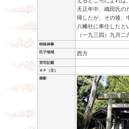
えるところによれば
天正年中、織田氏の
帰したが、その後、
八幡社に奉仕したと
（一九三四）九月二
特殊神事
氏子地域
西方
宮司記載
ＨＰ（主）
御影