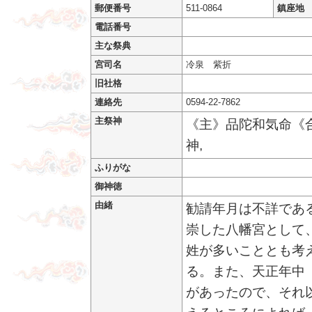
郵便番号
511-0864
鎮座地
電話番号
主な祭典
宮司名
冷泉 紫折
旧社格
連絡先
0594-22-7862
主祭神
《主》品陀和気命《合
神,
ふりがな
御神徳
由緒
勧請年月は不詳であ
崇した八幡宮として
姓が多いこととも考
る。また、天正年中
があったので、それ