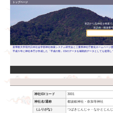
トップページ
単語から氏神様を検索でき
単語例：郵便番号
皇學館大学現代日本社会学部神社検索システム研究会と三重県神社庁教化ホームページ
平成５年に神社本庁が作成した「平成の祭」CDのデータを補助的データとしても使用し
神社ID/コード
3001
神社名/通称
都波岐神社・奈加等神社
（ふりがな）
つばきじんじゃ・なかとじん