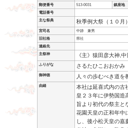
郵便番号
513-0031
鎮座地
電話番号
主な祭典
秋季例大祭（１０月
宮司名
中跡 兼男
旧社格
県社
連絡先
主祭神
《主》猿田彦大神,中
ふりがな
さるたひこおおかみ
御神徳
人々の歩むべき道を
由緒
本社は延喜式内の古
皇２３年に伊勢国造
旨より初代の祭主と
花園天皇の正和年中
し、後小松天皇の嘉