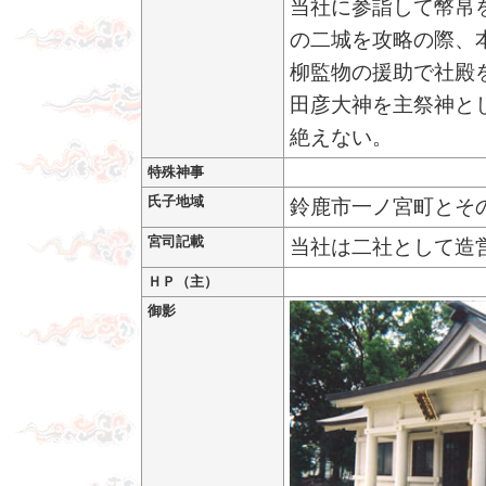
当社に参詣して幣帛
の二城を攻略の際、
柳監物の援助で社殿
田彦大神を主祭神と
絶えない。
特殊神事
氏子地域
鈴鹿市一ノ宮町とそ
宮司記載
当社は二社として造
ＨＰ（主）
御影